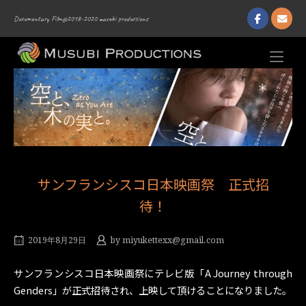
Skip
Documentary Film@2018-2020 musubi productions
to
content
Home
サンフランシスコ日本映画祭 正式招
待！
2019年8月29日
by
miyukettexx@gmail.com
サンフランシスコ日本映画祭にテレビ版「A Journey through
Genders」が正式招待され、上映して頂けることになりました。