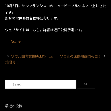
10月6日にサンフランシスコのニューピープルシネマで上映され
ます。
監督の常井も舞台挨拶に参ります。
ウェブサイトはこちら。詳細は近日公開予定です。
Home
ソウル国際女性映画祭 正
ソウルの国際映画祭報告！
Post
式招待！
navigation
Search
Search
for:
最近の投稿